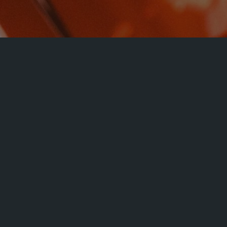
« Alle Veranstaltungen
LAURA NAHR
August 15 @ 8:00 a.m.
-
5:00 p.m.
Zum Kalender hinzufügen
DETAILS
VERANSTALTUNGSORT
Datum:
San Hejmo Festival