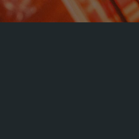
« Alle Veranstaltungen
Diese Veranstaltung hat bereits stattgefunden.
GOSPELKONZERT
März 7, 2025 @ 8:00 p.m.
-
10:00 p.m.
Zum Kalender hinzufügen
DETAILS