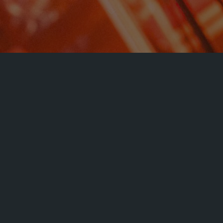
« Alle Veranstaltungen
Diese Veranstaltung hat bereits stattgefunden.
SILVERA / NEIDIG / KIKNADZE /
ROTERMUND
Juli 13, 2024 @ 3:00 p.m.
-
5:00 p.m.
Zum Kalender hinzufügen