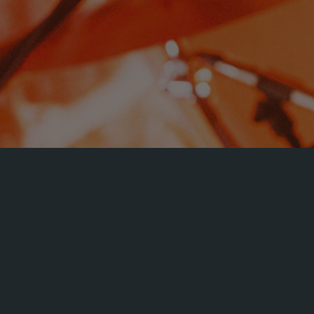
funden.
en Air – Nobody Know